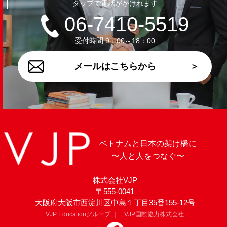
タップで電話がかけれます
06-7410-5519
5.個人情報の開示･訂正･削除について
弊社が保有する貴殿の個人情報について、開示を請求す
受付時間 9：00～18：00
ることができます。 また、開示の結果、個人情報の訂
正･削除を請求することもできます。 貴殿ご自身の個人
情報の開示･訂正･削除を請求される場合は、下記連絡先
メールはこちらから
にご連絡をお願い致します。 なお、本手続きにあた
り、貴殿がご本人であることを確認させて頂くことがあ
ります。
6.個人情報提供についての同意の確認
問合せ時に、貴殿が｢個人情報の取扱について｣を読み確
認した上で、上記1～5について同意を得たものと致しま
ベトナムと日本の架け橋に
す。
〜人と人をつなぐ〜
株式会社VJP
〒555-0041
大阪府大阪市西淀川区中島１丁目35番155-12号
VJP Educationグループ ｜ VJP国際協力株式会社