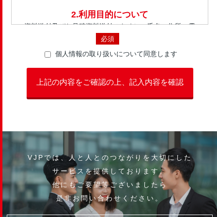
2.利用目的について
資料送付及びお見積資料送付のために、氏名・住所・電
話番号の情報を利用します。 お申し込みに関する確認
必須
の為に、氏名･メールアドレス･電話番号等の連絡手段の
個人情報の取り扱いについて同意します
情報を利用します。 弊社運営業務に必要な範囲内で、
情報の収集･分析等を行う委託先に対して、委託契約を
締結した上で、一部の個人情報を開示する場合がござい
ます。 なお、このような分析を行う場合は個人を特定
できる情報は含めません。 上記目的以外では利用しな
いことをお約束します。
3.第三者への提供について
上記の場合または法律で定められている場合を除いて、
お客様の個人情報を当該申込者の同意を得ず第三者に開
VJPでは、人と人とのつながりを大切にした
示･提供することはございません。
サービスを提供しております。
4.個人情報の管理方法について
他にもご要望等ございましたら
お預かりした個人情報への不正アクセス、紛失、改ざん
是非お問い合わせください。
及び漏えい等を予防するため、合理的な安全対策を講じ
るとともに、必要な処置を講じます。